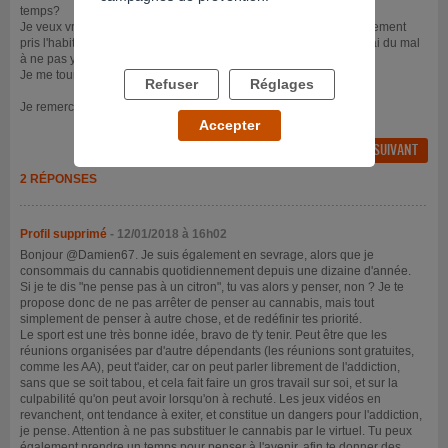
temps?
Je veux vraiment arrêter pour ma copine et pour moi, mais j'ai tellement
pris l'habitude de fumer un joint dès que je rentre du travail que j'ai du mal
à ne pas y penser.
Je me tourne vers vous pour avoir de vos conseils.
Refuser
Réglages
Je remercie tous ce qui prendront le temps de me répondre
Accepter
FIL PRÉCÉDENT
FIL SUIVANT
2 RÉPONSES
Profil supprimé
- 12/01/2018 à 16h02
Bonjour @Damien67. Je suis également en sevrage, alors que je
consommais du cannabis quotidiennement depuis une dizaine d'année.
Si je te dis "ne pense pas à un citron", tu vas alors y penser, non ? Je te
propose donc de ne pas arrêter de penser au cannabis, mais tout
simplement de penser à autre chose, et de redéfinir tes priorité.
Le sport est une très bonne idée, bravo de t'y tenir. Peut être que les
réunions organisées par d'autre dépendants (les réunions sont gratuites,
comme les AA), peut t'aider, car on peut parler librement de l'addiction,
sans que se soit tabou, et cela fait faire un gros travail sur soi, et sur la
culpabilité qu'on peut avoir lorsqu'on à rechuté. Les jeux vidéos en
revanchent, ont tendance à exiter, et constitue un dangers pour l'addiction,
je pense. Attention à ne pas substituer le cannabis par le virtuel. Tu peux
également prendre un temps pour penser à l'avenir, afin te donner des