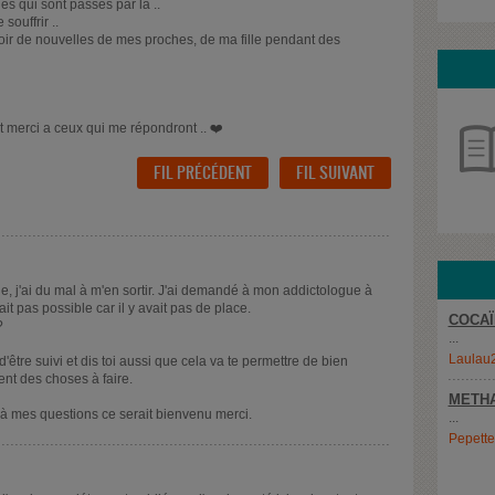
s qui sont passés par la ..
ouffrir ..
voir de nouvelles de mes proches, de ma fille pendant des
t merci a ceux qui me répondront .. ❤️
FIL PRÉCÉDENT
FIL SUIVANT
ne, j'ai du mal à m'en sortir. J'ai demandé à mon addictologue à
ait pas possible car il y avait pas de place.
COCAÏ
?
...
Laulau
'être suivi et dis toi aussi que cela va te permettre de bien
ment des choses à faire.
METH
re à mes questions ce serait bienvenu merci.
...
Pepett