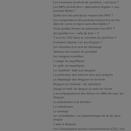
Les nouveaux produits de synthèse, c’est quoi ?
Les NPS sont-ils des « alternatives légales » aux
produits illicites ?
Quels sont les principaux risques des NPS ?
Les compositions des produits annoncées sur les
sites de vente en ligne sont-elles fiables ?
Sous quelles formes se présentent les NPS ?
Qu’appelle-t-on « sels de bain » ?
Y’a-t-il du THC dans le cannabis de synthèse ?
Comment dépiste t-on les drogues ?
Les résultats d'un test de dépistage
Tableau des durées de positivité
Les drogues interdites
L'usage de stupéfiants
Le trafic de stupéfiants
La "publicité" faite aux drogues
La protection des mineurs face aux drogues
Le dépistage des drogues sur la route
Drogues et conduite : les sanctions
Usage et trafic de drogue au sein de l'école
L'accompagnement des élèves en difficulté avec les
drogues
La préparation à la décision
La substitution
Le sevrage
La consolidation, un apprentissage de la vie sans
drogue
L'aide à distance
Les Consultations jeunes consommateurs (CJC), une