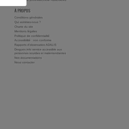
À PROPOS
Conditions générales
Qui sommes-nous ?
Charte du site
Mentions légales
Politique de confidentialité
Accessibilité : non conforme
Rapports d'observation ADALIS
Drogues info service accessible aux
personnes sourdes et malentendantes
Nos documentations
Nous contacter