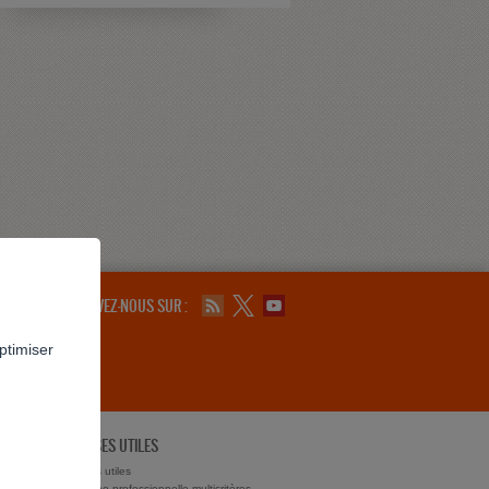
SUIVEZ-NOUS SUR :
ptimiser
ADRESSES UTILES
ts ?
Adresses utiles
Recherche professionnelle multicritères