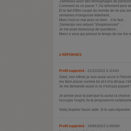
J'aimerais avoir des témoignages de personne
Comment sa ce passe ? J'ai tellement peur de s
Et le fait d'être coupé du monde de ne pas a
semaines m'angoisse tellement..
Mais c'est un mal pour un bien .. il le faut ..
J'aimerais vos retours "d'expériences" ..
Je me pose beaucoup de questions ..
Merci a vous qui prenez le temps de me lire e
2 RÉPONSES
Profil supprimé
- 21/11/2022 à 11h43
Salut, moi même je suis aussi accro à l'héroï
me faire placer comme toi et il m'a dit que c'ét
Je me demande aussi si ce n'est pas payant 
Je pense pour ta part que tu auras la chance d
t'occuper l'esprit, ils te proposeront certaine
Voilà j'espère t'avoir aidé. Si tu sais répond
Profil supprimé
- 19/06/2023 à 06h00