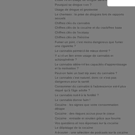
Pourquoi se drogue t-on ?
Usage de drogue et grossesse
Le chemsex : la prise de drogues lors de rapports
sexuels
Chiffres clés du cannabis
Chiffres clés de la cocaïne et du crack/free base
Chiffres clés de l'ecstasy
Chiffres clés de l'héroïne
Fumer un joint, c’est moins dangereux que fumer
une cigarette ?
Le cannabis permet-il de mieux dormir ?
Y a t-il un lien entre usage de cannabis et
schizophrénie ?
Le cannabis altère-t-il les capacités d'apprentissage
et la motivation ?
Peut-on faire un bad trip avec du cannabis ?
Le cannabis c'est naturel, donc ce n'est pas
dangereux pour la santé
Consommer du cannabis à l’adolescence est-il plus
risqué qu’à l’âge adulte ?
Le cannabis nuit-il à la fertilité ?
Le cannabis donne faim !
Cocaïne : les signes que votre consommation
dérape
Cocaïne : des risques accrus pour le coeur
Cocaïne : entraide et soutien grâce aux forums
Vos questions et nos réponses sur la cocaïne
Le dépistage de la cocaïne
A écouter : une sélection de podcasts sur la cocaïne