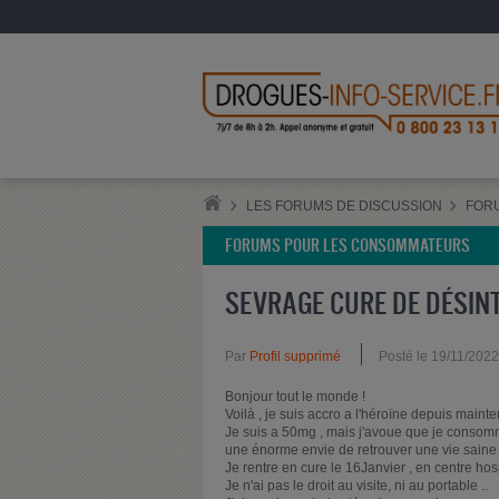
LES FORUMS DE DISCUSSION
FOR
FORUMS POUR LES CONSOMMATEURS
SEVRAGE CURE DE DÉSI
Par
Profil supprimé
Posté le 19/11/202
Bonjour tout le monde !
Voilà , je suis accro a l'héroïne depuis main
Je suis a 50mg , mais j'avoue que je consomme 
une énorme envie de retrouver une vie saine e
Je rentre en cure le 16Janvier , en centre h
Je n'ai pas le droit au visite, ni au portable ..