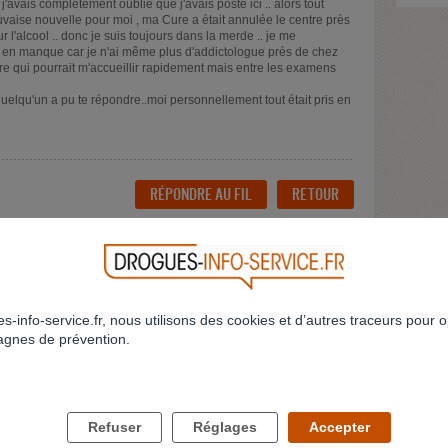
'avais complétement oublié que j'avais posté ici .. alors tout
auvaise nouvelle pour moi , ma Cure a était annulée le centre près
 l'alcool .. donc je suis toujours dans la merde .. je me
e en manque car je n'ai même plus d'addictologue près de chez
tre qui pourrait m'accueillir rapidement mais entre les examens
uelqu'un a pu te répondre..moi personnellement tout était pris en
RÉPONDRE AU FIL
RETOUR
s-info-service.fr, nous utilisons des cookies et d’autres traceurs pour o
gnes de prévention.
LES DROGUES ET VOUS
LES DROGUES ET VOS PROCHES
Refuser
Réglages
Accepter
Comment savoir si j'ai un problème ?
Comment parler des drogues à mes enfan
Personne ne sait, je n'ose pas en parler
Puis-je faire dépister mon enfant ?