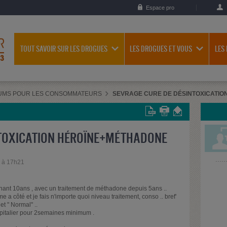
Espace pro
TOUT SAVOIR SUR LES DROGUES
LES DROGUES ET VOUS
LES
UMS POUR LES CONSOMMATEURS
SEVRAGE CURE DE DÉSINTOXICATI
NTOXICATION HÉROÏNE+MÉTHADONE
2 à 17h21
tenant 10ans , avec un traitement de méthadone depuis 5ans ..
a côté et je fais n'importe quoi niveau traitement, conso .. bref'
t " Normal" ..
ospitalier pour 2semaines minimum .