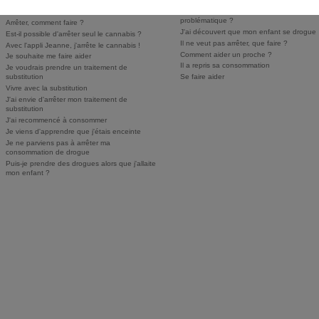
Je consomme à moindre risque
Comment savoir si sa consommation est
problématique ?
Arrêter, comment faire ?
J'ai découvert que mon enfant se drogue
Est-il possible d'arrêter seul le cannabis ?
Il ne veut pas arrêter, que faire ?
Avec l'appli Jeanne, j'arrête le cannabis !
Comment aider un proche ?
Je souhaite me faire aider
Il a repris sa consommation
Je voudrais prendre un traitement de
substitution
Se faire aider
Vivre avec la substitution
J'ai envie d'arrêter mon traitement de
substitution
J'ai recommencé à consommer
Je viens d'apprendre que j'étais enceinte
Je ne parviens pas à arrêter ma
consommation de drogue
Puis-je prendre des drogues alors que j'allaite
mon enfant ?