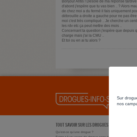
Bonjour Antis ! Désolé de ma réponse tardive j
d'abord j'espère que tu vas bien .. ? Alors m
de chez moi a du fermé il fais uniquement pour
débrouille a droite a gauche pour ne pas êtr
moi c'est très compliqué .. Je cherche un cen
les rdv etc ça peut mettre des mois ..
Concernant ta question j'espère que depuis q
charge mais j'ai la CMU ..
Et toi ou en ai tu alors ?
Sur drogue
nos campa
TOUT SAVOIR SUR LES DROGUES
Qu'est-ce qu'une drogue ?
Existe t-il un usage de drogue sans risque ?