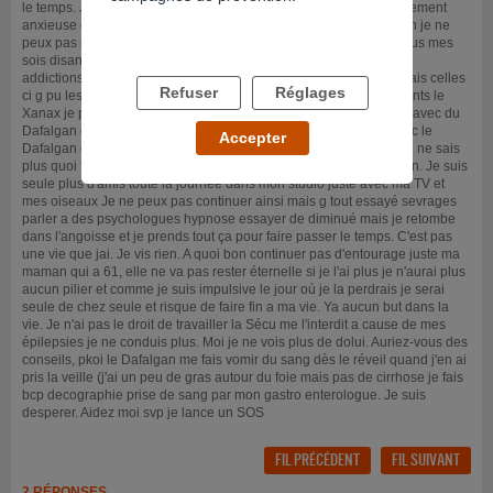
le temps. J'ai peur d'avoir un parkinson autre maladie. Je suis tellement
anxieuse et m'ennuie a la maison car comme je touche que la àah je ne
peux pas me permettre des sorties et je suis épileptique aussi. Tous mes
sois disant amis m'ont laissé tomber suite à la découverte de mes
addictions. Car j'en ai d'autre j'en ai eu au tramadol et a lacool, mais celles
Refuser
Réglages
ci g pu les arrêter de moi même mais en changeant de médicaments le
Xanax je peux prendre 90 comprimés par jour et jai des périodes avec du
Dafalgan codéine 32cp par jour voir plus). Qu'est ce je risque avec le
Accepter
Dafalgan codéine,ou autres médicaments cancer cirrhose etc? Je ne sais
plus quoi faire. Je rechute mon cerveau est borné et veux être bien. Je suis
seule plus d'amis toute la journée dans mon studio juste avec ma TV et
mes oiseaux Je ne peux pas continuer ainsi mais g tout essayé sevrages
parler a des psychologues hypnose essayer de diminué mais je retombe
dans l'angoisse et je prends tout ça pour faire passer le temps. C'est pas
une vie que jai. Je vis rien. A quoi bon continuer pas d'entourage juste ma
maman qui a 61, elle ne va pas rester éternelle si je l'ai plus je n'aurai plus
aucun pilier et comme je suis impulsive le jour où je la perdrais je serai
seule de chez seule et risque de faire fin a ma vie. Ya aucun but dans la
vie. Je n'ai pas le droit de travailler la Sécu me l'interdit a cause de mes
épilepsies je ne conduis plus. Moi je ne vois plus de dolui. Auriez-vous des
conseils, pkoi le Dafalgan me fais vomir du sang dès le réveil quand j'en ai
pris la veille (j'ai un peu de gras autour du foie mais pas de cirrhose je fais
bcp decographie prise de sang par mon gastro enterologue. Je suis
desperer. Aidez moi svp je lance un SOS
FIL PRÉCÉDENT
FIL SUIVANT
2 RÉPONSES