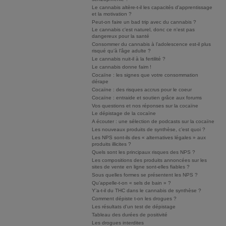
Le cannabis altère-t-il les capacités d'apprentissage
et la motivation ?
Peut-on faire un bad trip avec du cannabis ?
Le cannabis c'est naturel, donc ce n'est pas
dangereux pour la santé
Consommer du cannabis à l’adolescence est-il plus
risqué qu’à l’âge adulte ?
Le cannabis nuit-il à la fertilité ?
Le cannabis donne faim !
Cocaïne : les signes que votre consommation
dérape
Cocaïne : des risques accrus pour le coeur
Cocaïne : entraide et soutien grâce aux forums
Vos questions et nos réponses sur la cocaïne
Le dépistage de la cocaïne
A écouter : une sélection de podcasts sur la cocaïne
Les nouveaux produits de synthèse, c’est quoi ?
Les NPS sont-ils des « alternatives légales » aux
produits illicites ?
Quels sont les principaux risques des NPS ?
Les compositions des produits annoncées sur les
sites de vente en ligne sont-elles fiables ?
Sous quelles formes se présentent les NPS ?
Qu’appelle-t-on « sels de bain » ?
Y’a-t-il du THC dans le cannabis de synthèse ?
Comment dépiste t-on les drogues ?
Les résultats d'un test de dépistage
Tableau des durées de positivité
Les drogues interdites