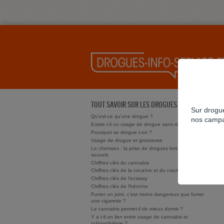
TOUT SAVOIR SUR LES DROGUES
Sur drogue
Qu'est-ce qu'une drogue ?
nos campa
Existe t-il un usage de drogue sans risque ?
Pourquoi se drogue t-on ?
Usage de drogue et grossesse
Le chemsex : la prise de drogues lors de rapports
sexuels
Chiffres clés du cannabis
Chiffres clés de la cocaïne et du crack/free base
Chiffres clés de l'ecstasy
Chiffres clés de l'héroïne
Fumer un joint, c’est moins dangereux que fumer
une cigarette ?
Le cannabis permet-il de mieux dormir ?
Y a t-il un lien entre usage de cannabis et
schizophrénie ?