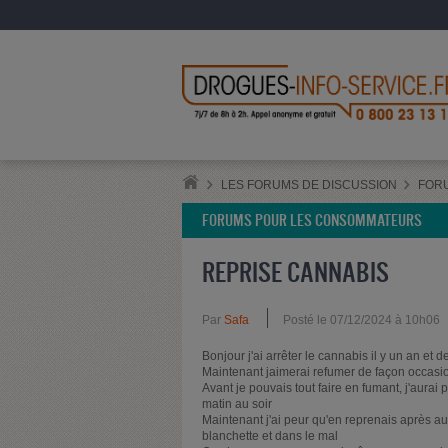
LES FORUMS DE DISCUSSION
FOR
FORUMS POUR LES CONSOMMATEURS
REPRISE CANNABIS
Par
Safa
Posté le 07/12/2024 à 10h06
Bonjour j'ai arrêter le cannabis il y un an et 
Maintenant jaimerai refumer de façon occasi
Avant je pouvais tout faire en fumant, j'aurai 
matin au soir
Maintenant j'ai peur qu'en reprenais après au
blanchette et dans le mal