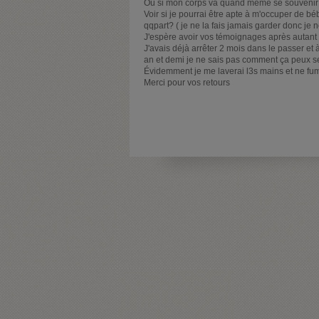
Ou si mon corps va quand même se souveni
Voir si je pourrai être apte à m'occuper de béb
qqpart? ( je ne la fais jamais garder donc je 
J'espère avoir vos témoignages après autant 
J'avais déjà arrêter 2 mois dans le passer et à
an et demi je ne sais pas comment ça peux 
Évidemment je me laverai l3s mains et ne fumer
Merci pour vos retours