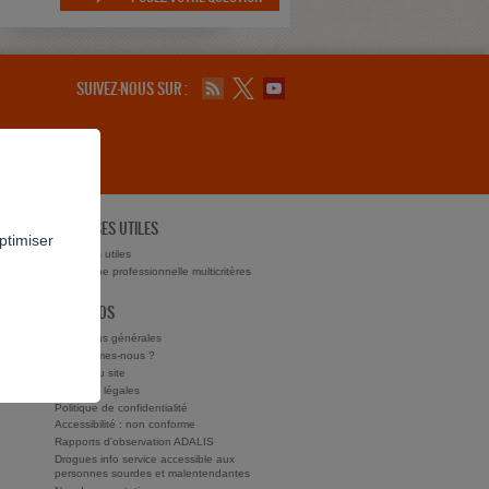
SUIVEZ-NOUS SUR :
ADRESSES UTILES
ptimiser
ts ?
Adresses utiles
Recherche professionnelle multicritères
À PROPOS
Conditions générales
Qui sommes-nous ?
Charte du site
Mentions légales
Politique de confidentialité
Accessibilité : non conforme
Rapports d'observation ADALIS
Drogues info service accessible aux
personnes sourdes et malentendantes