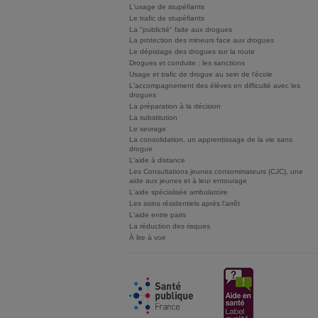
L'usage de stupéfiants
Le trafic de stupéfiants
La "publicité" faite aux drogues
La protection des mineurs face aux drogues
Le dépistage des drogues sur la route
Drogues et conduite : les sanctions
Usage et trafic de drogue au sein de l'école
L'accompagnement des élèves en difficulté avec les
drogues
La préparation à la décision
La substitution
Le sevrage
La consolidation, un apprentissage de la vie sans
drogue
L'aide à distance
Les Consultations jeunes consommateurs (CJC), une
aide aux jeunes et à leur entourage
L'aide spécialisée ambulatoire
Les soins résidentiels après l'arrêt
L'aide entre pairs
La réduction des risques
À lire à voir