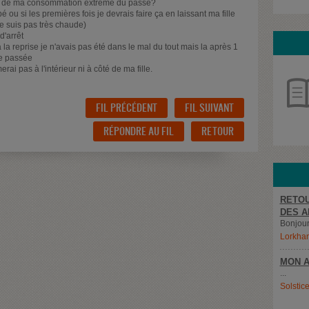
r de ma consommation extrême du passé?
é ou si les premières fois je devrais faire ça en laissant ma fille
ne suis pas très chaude)
d'arrêt
 la reprise je n'avais pas été dans le mal du tout mais la après 1
se passée
ai pas à l'intérieur ni à côté de ma fille.
FIL PRÉCÉDENT
FIL SUIVANT
RÉPONDRE AU FIL
RETOUR
RETOU
DES A
Bonjour,
Lorkha
MON A
...
Solstic