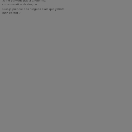
Je ne parviens pas à arrêter ma
consommation de drogue
Puis-je prendre des drogues alors que j'allaite
mon enfant ?