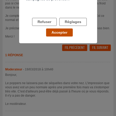
pas si c'est dans la tête. Comme si les parois était plus fragile (plus froid
dans le nez, ...).
Je compte jamais en reprendre. Je voulais savoir, est ce grave ? Est ce
normal et du coup passager ?
Refuser
Réglages
Je précise qu'en dehors de ça je n'ai rien, pas de croître, etc.. tout vas bien.
Accepter
Merci !
FIL PRÉCÉDENT
FIL SUIVANT
1 RÉPONSE
Moderateur
- 19/03/2018 à 10h40
Bonjour,
Le poppers ne laissera pas de séquelles dans votre nez. L'impression que
vous avez est un peu normale après une première fois mais va s'estomper
très vite. C'est d'ailleurs peut-être déjà passé à l'heure où je vous réponds.
Il n'y a pas de danger.
Le modérateur.