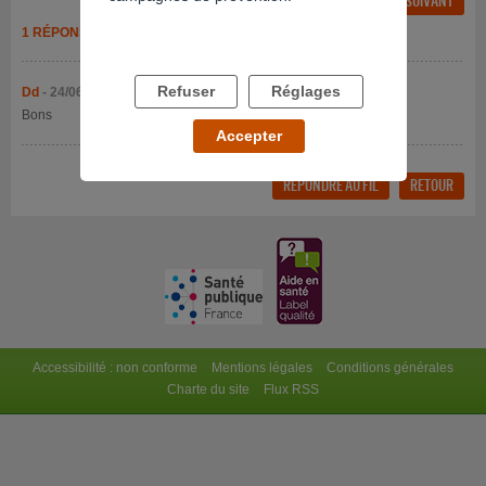
FIL SUIVANT
1 RÉPONSE
Refuser
Réglages
Dd
- 24/06/2026 à 23h42
Bons
Accepter
RÉPONDRE AU FIL
RETOUR
Accessibilité : non conforme
Mentions légales
Conditions générales
Charte du site
Flux RSS