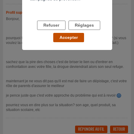
Profil supprimé
- 19/06/2023 à 19h58
Bonjour,
Refuser
Réglages
Accepter
pourquoi faire un dépistage si votre fille consomme actuellement? (si vous
voulez la dépister vous ne lui faite pas confiance, c'est un état de fait.)
sachez que la pire des choses c'est de briser le lien ou d'entrer en
confrontation avec votre fille, la drogue deviendrait alors son seul refuge.
maintenant je ne vous dit pas qu'il est mal de faire un dépistage, c'est votre
rôle de parents d'assurer le meilleur
je pence juste que c'est votre approche du problème qui est à revoir
pourriez vous en dire plus sur la situation? son age, quel produit, sa
situation scolaire, etc
RÉPONDRE AU FIL
RETOUR