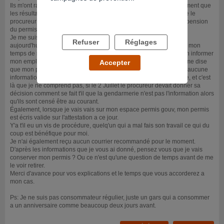
Ils m'ont rappellé le mercredi 2 Juillet a 14h pour me dire verbalement que
les résultats du laboratoire révèle un résultat positif au THC et que le
procureur prendrait sa décision le jour même sur le temps de suspension
du permis de conduire.
Je me suis donc dis que je n'avais plus le droit de conduire, mais
Refuser
Réglages
aujourd'hui j'ai appellé la gendarmerie qui m'a arrêter pour savoir mon
temps de suspension car je voulais connaître l'information pour en informer
mon employeur ( question d'organisation professionnelle) et là il me dise
Accepter
que mon permis est valide et que j'ai bien le droit de conduire, qu'aucune
information sur une potentielle suspension ne leur a été transmise, et c'est
là que je ne comprend pas, si le 2 Juillet le procureur devait donner sa
décision comment se fait t'il que la gendarmerie n'est pas l'information alors
qu'ils sont censé être au courant.
Également, lorsque je vais vais sur mon espace permis gouv, mon permis
est écris valide sur l'attestation a ce jour.
Y'a t'il eu un vis de procédure, quelq'un qui a mal fais son travail ce qui du
coup est bénéfique pour moi.
Je n'ai également reçu aucun courrier recommandé pour le moment.
D'après les informations que je vous ai donné, pensez vous que je vais
conserver mon permis ? Ou ce n'est qu'une question de temps avant de me
le voir retirer.
Merci d'avance pour vos explications et le temps que vous accorderez a
mon cas.
Ps: Je ne suis pas consommateur régulier, juste un gars qui a consommer
a un anniversaire comme beaucoup deux jours avant.