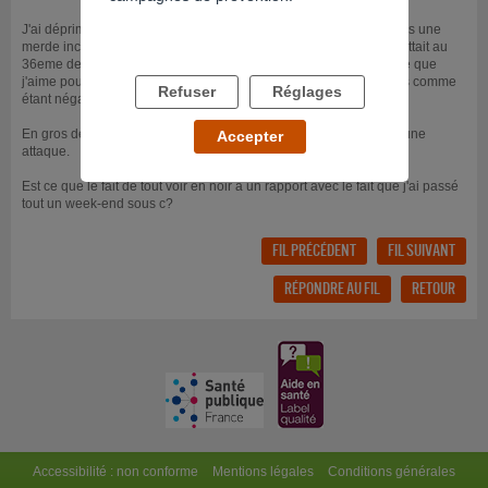
J'ai déprimé toute cette semaine, me répétant en boucle que j'étais une
merde incapable de gérer ma vie, la moindre réflexion pro me mettait au
36eme dessous et j'ai eu une grosse envie de quitter mon homme que
j'aime pourtant à la folie, interprétant le moindre de ses messages comme
Refuser
Réglages
étant négatif.
En gros dès qu'on me disait quelque chose je le prenais comme une
Accepter
attaque.
Est ce que le fait de tout voir en noir a un rapport avec le fait que j'ai passé
tout un week-end sous c?
FIL PRÉCÉDENT
FIL SUIVANT
RÉPONDRE AU FIL
RETOUR
Accessibilité : non conforme
Mentions légales
Conditions générales