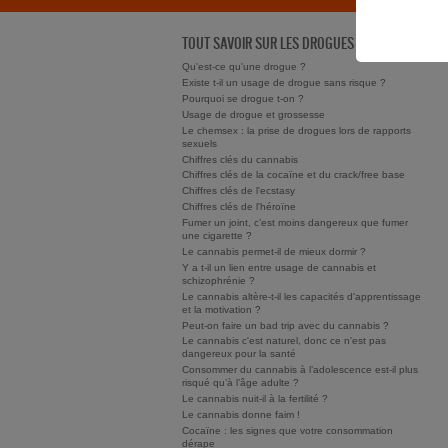
TOUT SAVOIR SUR LES DROGUES
Qu'est-ce qu'une drogue ?
Existe t-il un usage de drogue sans risque ?
Pourquoi se drogue t-on ?
Usage de drogue et grossesse
Le chemsex : la prise de drogues lors de rapports
sexuels
Chiffres clés du cannabis
Chiffres clés de la cocaïne et du crack/free base
Chiffres clés de l'ecstasy
Chiffres clés de l'héroïne
Fumer un joint, c’est moins dangereux que fumer
une cigarette ?
Le cannabis permet-il de mieux dormir ?
Y a t-il un lien entre usage de cannabis et
schizophrénie ?
Le cannabis altère-t-il les capacités d'apprentissage
et la motivation ?
Peut-on faire un bad trip avec du cannabis ?
Le cannabis c'est naturel, donc ce n'est pas
dangereux pour la santé
Consommer du cannabis à l’adolescence est-il plus
risqué qu’à l’âge adulte ?
Le cannabis nuit-il à la fertilité ?
Le cannabis donne faim !
Cocaïne : les signes que votre consommation
dérape