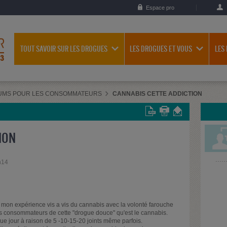
Espace pro
TOUT SAVOIR SUR LES DROGUES
LES DROGUES ET VOUS
LES
UMS POUR LES CONSOMMATEURS
CANNABIS CETTE ADDICTION
ION
h14
e mon expérience vis a vis du cannabis avec la volonté farouche
es consommateurs de cette "drogue douce" qu'est le cannabis.
e jour à raison de 5 -10-15-20 joints même parfois.