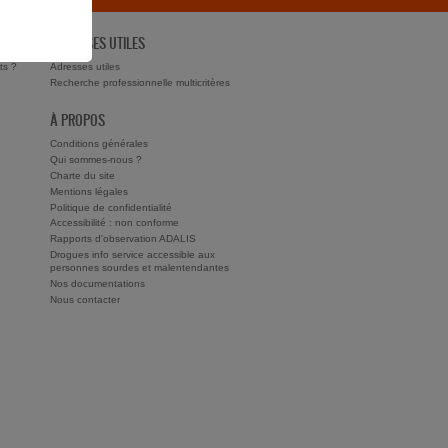
ADRESSES UTILES
ts ?
Adresses utiles
Recherche professionnelle multicritères
À PROPOS
Conditions générales
Qui sommes-nous ?
Charte du site
Mentions légales
Politique de confidentialité
Accessibilité : non conforme
Rapports d'observation ADALIS
Drogues info service accessible aux
personnes sourdes et malentendantes
Nos documentations
Nous contacter