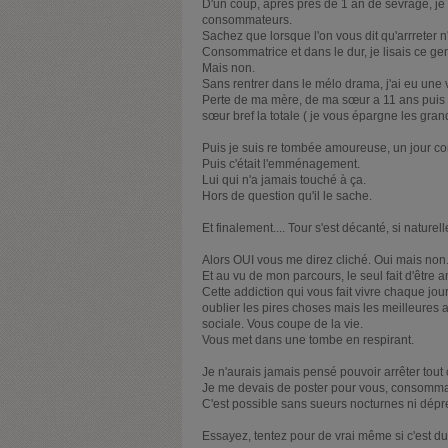
D'un coup, après près de 1 an de sevrage, je t
consommateurs.
Sachez que lorsque l'on vous dit qu'arrreter n'
Consommatrice et dans le dur, je lisais ce gen
Mais non.
Sans rentrer dans le mélo drama, j'ai eu une v
Perte de ma mère, de ma sœur a 11 ans puis 
sœur bref la totale ( je vous épargne les gra
Puis je suis re tombée amoureuse, un jour c
Puis c'était l'emménagement.
Lui qui n'a jamais touché à ça.
Hors de question qu'il le sache.
Et finalement.... Tour s'est décanté, si naturel
Alors OUI vous me direz cliché. Oui mais non
Et au vu de mon parcours, le seul fait d'être 
Cette addiction qui vous fait vivre chaque jo
oublier les pires choses mais les meilleures a
sociale. Vous coupe de la vie.
Vous met dans une tombe en respirant.
Je n'aurais jamais pensé pouvoir arrêter tout 
Je me devais de poster pour vous, consommateu
C'est possible sans sueurs nocturnes ni dépr
Essayez, tentez pour de vrai même si c'est dur