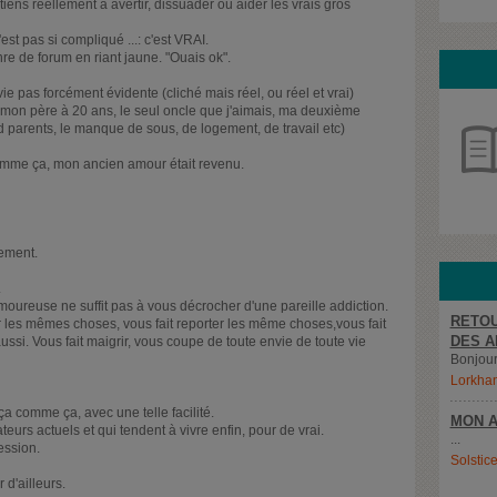
iens réellement à avertir, dissuader ou aider les vrais gros
est pas si compliqué ...: c'est VRAI.
re de forum en riant jaune. "Ouais ok".
ie pas forcément évidente (cliché mais réel, ou réel et vrai)
mon père à 20 ans, le seul oncle que j'aimais, ma deuxième
nd parents, le manque de sous, de logement, de travail etc)
omme ça, mon ancien amour était revenu.
lement.
.
amoureuse ne suffit pas à vous décrocher d'une pareille addiction.
RETOU
ur les mêmes choses, vous fait reporter les même choses,vous fait
DES A
ussi. Vous fait maigrir, vous coupe de toute envie de toute vie
Bonjour,
Lorkha
ça comme ça, avec une telle facilité.
MON A
rs actuels et qui tendent à vivre enfin, pour de vrai.
...
ession.
Solstic
 d'ailleurs.