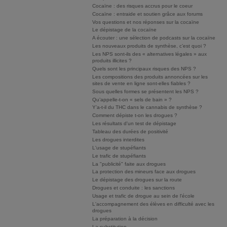
Cocaïne : des risques accrus pour le coeur
Cocaïne : entraide et soutien grâce aux forums
Vos questions et nos réponses sur la cocaïne
Le dépistage de la cocaïne
A écouter : une sélection de podcasts sur la cocaïne
Les nouveaux produits de synthèse, c’est quoi ?
Les NPS sont-ils des « alternatives légales » aux
produits illicites ?
Quels sont les principaux risques des NPS ?
Les compositions des produits annoncées sur les
sites de vente en ligne sont-elles fiables ?
Sous quelles formes se présentent les NPS ?
Qu’appelle-t-on « sels de bain » ?
Y’a-t-il du THC dans le cannabis de synthèse ?
Comment dépiste t-on les drogues ?
Les résultats d'un test de dépistage
Tableau des durées de positivité
Les drogues interdites
L'usage de stupéfiants
Le trafic de stupéfiants
La "publicité" faite aux drogues
La protection des mineurs face aux drogues
Le dépistage des drogues sur la route
Drogues et conduite : les sanctions
Usage et trafic de drogue au sein de l'école
L'accompagnement des élèves en difficulté avec les
drogues
La préparation à la décision
La substitution