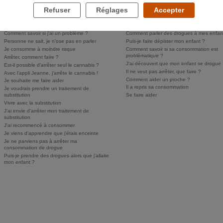
Refuser
Réglages
Accepter
LES DROGUES ET VOUS
LES DROGUES ET VOS PROCHES
Comment savoir si j'ai un problème ?
Comment parler des drogues à mes enfan
Personne ne sait, je n'ose pas en parler
Puis-je faire dépister mon enfant ?
Je consomme à moindre risque
Comment savoir si sa consommation est
problématique ?
Arrêter, comment faire ?
J'ai découvert que mon enfant se drogue
Est-il possible d'arrêter seul le cannabis ?
Il ne veut pas arrêter, que faire ?
Avec l'appli Jeanne, j'arrête le cannabis !
Comment aider un proche ?
Je souhaite me faire aider
Il a repris sa consommation
Je voudrais prendre un traitement de
substitution
Se faire aider
Vivre avec la substitution
J'ai envie d'arrêter mon traitement de
substitution
J'ai recommencé à consommer
Je viens d'apprendre que j'étais enceinte
Je ne parviens pas à arrêter ma
consommation de drogue
Puis-je prendre des drogues alors que j'allaite
mon enfant ?