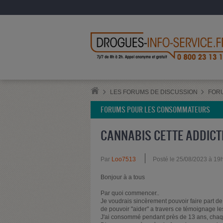
LES FORUMS DE DISCUSSION
FOR
FORUMS POUR LES CONSOMMATEURS
CANNABIS CETTE ADDICT
Par
Loo7513
Posté le 25/08/2023 à 19
Bonjour à a tous
Par quoi commencer..
Je voudrais sincèrement pouvoir faire part d
de pouvoir "aider" a travers ce témoignage l
J'ai consommé pendant près de 13 ans, chaqu