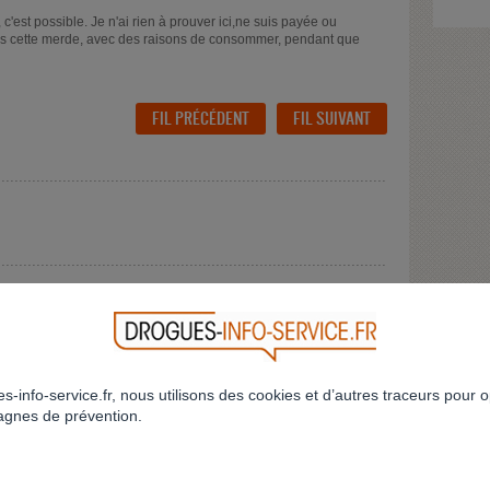
c'est possible. Je n'ai rien à prouver ici,ne suis payée ou
us cette merde, avec des raisons de consommer, pendant que
FIL PRÉCÉDENT
FIL SUIVANT
RÉPONDRE AU FIL
RETOUR
s-info-service.fr, nous utilisons des cookies et d’autres traceurs pour o
gnes de prévention.