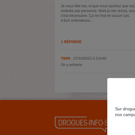
Je veux être lue, et que vous sachiez que oui, 
motivée par personne. Mais je me revois, so
c'est nécessaire. Ça ne l'est en aucun cas.
A bon entendeurs....
1 RÉPONSE
Titi09
- 27/10/2023 à 21h40
On y arrivera
Sur drogue
nos campa