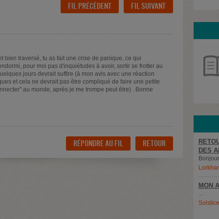
FIL PRÉCÉDENT
FIL SUIVANT
et bien traversé, tu as fait une crise de panique, ce qui
endormi, pour moi pas d'inquiétudes à avoir, sortir se frotter au
elques jours devrait suffire (à mon avis avec une réaction
gues et cela ne devrait pas être compliqué de faire une petite
connecter" au monde, après je me trompe peut être) . Bonne
RETOU
RÉPONDRE AU FIL
RETOUR
DES A
Bonjour,
Lorkha
MON A
...
Solstic