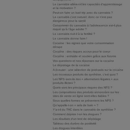
Le cannabis altère-t-il les capacités d'apprentissage
et la motivation ?
Peut-on faire un bad trip avec du cannabis ?
Le cannabis c'est naturel, donc ce n'est pas
dangereux pour la santé
Consommer du cannabis à l’adolescence est-il plus
risqué qu’à l’âge adulte ?
Le cannabis nuit-il à la fertilité ?
Le cannabis donne faim !
Cocaïne : les signes que votre consommation
dérape
Cocaïne : des risques accrus pour le coeur
Cocaïne : entraide et soutien grâce aux forums
Vos questions et nos réponses sur la cocaïne
Le dépistage de la cocaïne
A écouter : une sélection de podcasts sur la cocaïne
Les nouveaux produits de synthèse, c’est quoi ?
Les NPS sont-ils des « alternatives légales » aux
produits illicites ?
Quels sont les principaux risques des NPS ?
Les compositions des produits annoncées sur les
sites de vente en ligne sont-elles fiables ?
Sous quelles formes se présentent les NPS ?
Qu’appelle-t-on « sels de bain » ?
Y’a-t-il du THC dans le cannabis de synthèse ?
Comment dépiste t-on les drogues ?
Les résultats d'un test de dépistage
Tableau des durées de positivité
Les drogues interdites