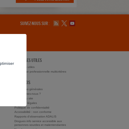
SUIVEZ-NOUS SUR :
ADRESSES UTILES
ptimiser
ts ?
Adresses utiles
Recherche professionnelle multicritères
À PROPOS
Conditions générales
Qui sommes-nous ?
Charte du site
Mentions légales
Politique de confidentialité
Accessibilité : non conforme
Rapports d'observation ADALIS
Drogues info service accessible aux
personnes sourdes et malentendantes