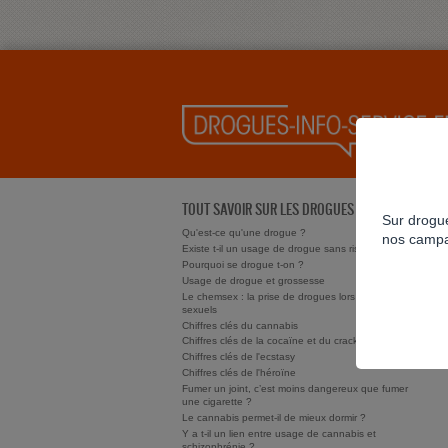
TOUT SAVOIR SUR LES DROGUES
Sur drogue
Qu'est-ce qu'une drogue ?
nos campa
Existe t-il un usage de drogue sans risque ?
Pourquoi se drogue t-on ?
Usage de drogue et grossesse
Le chemsex : la prise de drogues lors de rapports
sexuels
Chiffres clés du cannabis
Chiffres clés de la cocaïne et du crack/free base
Chiffres clés de l'ecstasy
Chiffres clés de l'héroïne
Fumer un joint, c’est moins dangereux que fumer
une cigarette ?
Le cannabis permet-il de mieux dormir ?
Y a t-il un lien entre usage de cannabis et
schizophrénie ?