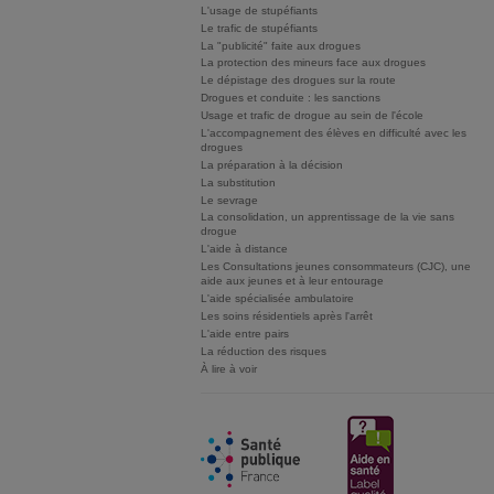
L'usage de stupéfiants
Le trafic de stupéfiants
La "publicité" faite aux drogues
La protection des mineurs face aux drogues
Le dépistage des drogues sur la route
Drogues et conduite : les sanctions
Usage et trafic de drogue au sein de l'école
L'accompagnement des élèves en difficulté avec les
drogues
La préparation à la décision
La substitution
Le sevrage
La consolidation, un apprentissage de la vie sans
drogue
L'aide à distance
Les Consultations jeunes consommateurs (CJC), une
aide aux jeunes et à leur entourage
L'aide spécialisée ambulatoire
Les soins résidentiels après l'arrêt
L'aide entre pairs
La réduction des risques
À lire à voir