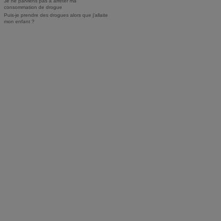
Je ne parviens pas à arrêter ma
consommation de drogue
Puis-je prendre des drogues alors que j'allaite
mon enfant ?