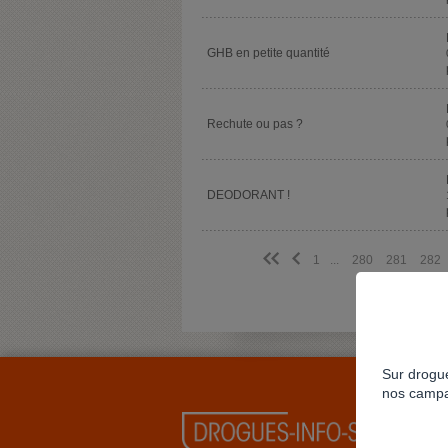
GHB en petite quantité
Rechute ou pas ?
DEODORANT !
<<
<
1
...
280
281
282
Sur drogue
nos campa