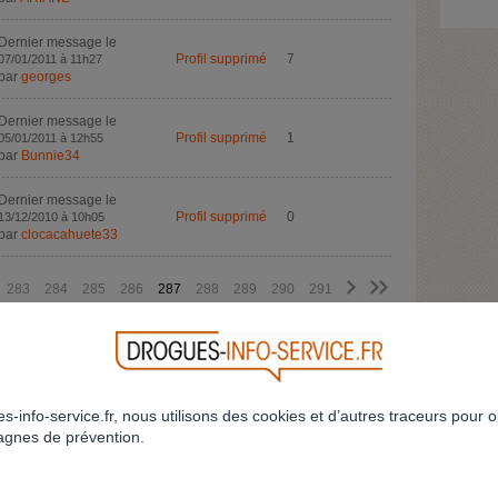
Dernier message le
Profil supprimé
7
07/01/2011 à 11h27
par
georges
Dernier message le
Profil supprimé
1
05/01/2011 à 12h55
par
Bunnie34
Dernier message le
Profil supprimé
0
13/12/2010 à 10h05
par
clocacahuete33
>
>>
283
284
285
286
287
288
289
290
291
CRÉEZ VOTRE FIL DE DISCUSSION
RETOUR
s-info-service.fr, nous utilisons des cookies et d’autres traceurs pour o
gnes de prévention.