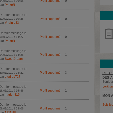
Profil supprimé
0
14/03/2011 à 06h55
par
P4rkeR
Dernier message le
21/02/2011 à 10h26
Profil supprimé
0
par
Virginie33
Dernier message le
Profil supprimé
0
09/02/2011 à 14h27
par
P4rkeR
Dernier message le
Profil supprimé
1
04/02/2011 à 14h26
par
SweetDream
Dernier message le
Profil supprimé
3
30/01/2011 à 04h22
RETOU
par
elodie1717
DES A
Bonjour,
Lorkha
Dernier message le
Profil supprimé
1
18/01/2011 à 15h36
par
marie_816
MON A
...
Dernier message le
Solstic
Profil supprimé
1
08/01/2011 à 23h06
par
ARIANE