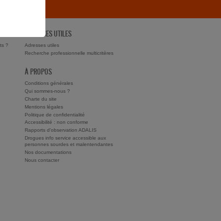
ADRESSES UTILES
ts ?
Adresses utiles
Recherche professionnelle multicritères
À PROPOS
Conditions générales
Qui sommes-nous ?
Charte du site
Mentions légales
Politique de confidentialité
Accessibilité : non conforme
Rapports d'observation ADALIS
Drogues info service accessible aux
personnes sourdes et malentendantes
Nos documentations
Nous contacter