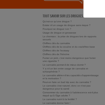
TOUT SAVOIR SUR LES DROGUES
Qu'est-ce qu'une drogue ?
Existe t-il un usage de drogue sans risque ?
Pourquoi se drogue t-on ?
Usage de drogue et grossesse
Le chemsex : la prise de drogues lors de rapports
sexuels
Chiffres clés du cannabis
Chiffres clés de la cocaïne et du crack/free base
Chiffres clés de l'ecstasy
Chiffres clés de l'héroïne
Fumer un joint, c’est moins dangereux que fumer
une cigarette ?
Le cannabis permet-il de mieux dormir ?
Y a t-il un lien entre usage de cannabis et
schizophrénie ?
Le cannabis altère-t-il les capacités d'apprentissage
et la motivation ?
Peut-on faire un bad trip avec du cannabis ?
Le cannabis c'est naturel, donc ce n'est pas
dangereux pour la santé
Consommer du cannabis à l’adolescence est-il plus
risqué qu’à l’âge adulte ?
Le cannabis nuit-il à la fertilité ?
Le cannabis donne faim !