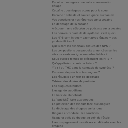
Cocaïne : les signes que votre consommation
dérape
Cocaïne : des risques accrus pour le coeur
Cocaïne : entraide et soutien grâce aux forums
Vos questions et nos réponses sur la cocaïne
Le dépistage de la cocaïne
A écouter : une sélection de podcasts sur la cocaïne
Les nouveaux produits de synthèse, c’est quoi ?
Les NPS sont-ils des « alternatives légales » aux
produits illicites ?
Quels sont les principaux risques des NPS ?
Les compositions des produits annoncées sur les
sites de vente en ligne sont-elles fiables ?
Sous quelles formes se présentent les NPS ?
Qu’appelle-t-on « sels de bain » ?
Y’a-t-il du THC dans le cannabis de synthèse ?
Comment dépiste t-on les drogues ?
Les résultats d'un test de dépistage
Tableau des durées de positivité
Les drogues interdites
L'usage de stupéfiants
Le trafic de stupéfiants
La "publicité" faite aux drogues
La protection des mineurs face aux drogues
Le dépistage des drogues sur la route
Drogues et conduite : les sanctions
Usage et trafic de drogue au sein de l'école
L'accompagnement des élèves en difficulté avec les
drogues