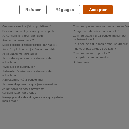
Refuser
Réglages
Accepter
LES DROGUES ET VOUS
LES DROGUES ET VOS PROCHES
Comment savoir si j'ai un problème ?
Comment parler des drogues à mes enfan
Personne ne sait, je n'ose pas en parler
Puis-je faire dépister mon enfant ?
Je consomme à moindre risque
Comment savoir si sa consommation est
problématique ?
Arrêter, comment faire ?
J'ai découvert que mon enfant se drogue
Est-il possible d'arrêter seul le cannabis ?
Il ne veut pas arrêter, que faire ?
Avec l'appli Jeanne, j'arrête le cannabis !
Comment aider un proche ?
Je souhaite me faire aider
Il a repris sa consommation
Je voudrais prendre un traitement de
substitution
Se faire aider
Vivre avec la substitution
J'ai envie d'arrêter mon traitement de
substitution
J'ai recommencé à consommer
Je viens d'apprendre que j'étais enceinte
Je ne parviens pas à arrêter ma
consommation de drogue
Puis-je prendre des drogues alors que j'allaite
mon enfant ?