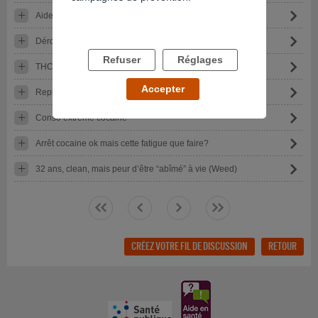
Aide svp
Déroulement commission médicale THC
Refuser
Réglages
THC COOH avant visite médicale
Accepter
Reprise et honte
Conso extrême cocaine
Arrêt cocaine ok mais cette fatigue que faire?
32 ans, clean, mais peur d’être “abîmé” à vie (Weed)
<<
<
>
>>
CRÉEZ VOTRE FIL DE DISCUSSION
RETOUR