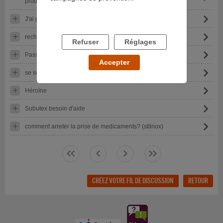
problèmes
J'ai pris quelque chose sans savoir ce que c'était
rechute
Refuser
Réglages
Passer du subutex a la Meta
Accepter
se sortir de la...
Héroïne
Subutex besoin d'aide
comment arreter la prise de medicaments? (stilnox)
<<
<
>
>>
CRÉEZ VOTRE FIL DE DISCUSSION
RETOUR