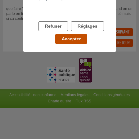
que faire ???? que faire pour qui réalise que ca nous détruit ? quand on en
parle on fini tjrs pas se faché jai meme par moment envie de le quitté mais
si ca continue cest ce qui va se passer pourtant je l aime
Refuser
Réglages
FIL PRÉCÉDENT
FIL SUIVANT
Accepter
RÉPONDRE AU FIL
RETOUR
Accessibilité : non conforme
Mentions légales
Conditions générales
Charte du site
Flux RSS