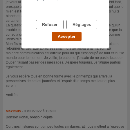
je vous ai lus à mon retour...@Maximus, nos histoires se ressemblent tant,
presque à l'identique dans le vécu, dans la situation de nos fils (sauf que le
mien est tout le temps à la maison avec moi), la procrastination, les nuits
blanches et les journées à dormir, ce trouble du comportement
certainement lié ou en tous cas amplifié par la conso.
Refuser
Réglages
La question peut se poser aussi ainsi: est ce qu'il consomme parce qu'un
trouble est bien là et le pousse à fuir à un moment donné, ou est ce que la
conso a créé ce trouble à la longue?...ou les deux?...c'est un peu comme
Accepter
l'histoire de la poule et de l’œuf et la réponse reste 'méconnue'
Mon fils ne va pas bien, ne trouve plus aucun sens à sa vie, ne veut pas
retourner en sevrage après ses trois mois de retour à la maison. La
moindre communication est difficile pour lui qui s'est coupé de tout et tout le
monde pour le moment. Je veille, je patiente, j'essaie de ne pas le braquer
tout en faisant passer des messages. J'espère toujours. Je fatigue parfois
également.
Je vous espère tous en bonne forme avec le printemps qui arrive, la
perspectives de belles journées et l'espoir d'un temps meilleur et plus
serein
Amitiés
Maximus
- 03/03/2022 à 19h00
Bonsoir Kohai, bonsoir Pépite
Oui , nos histoires sont un peu toutes similaires. Et nous mettent à l'épreuve