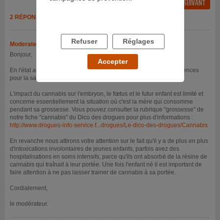
FIL PRÉCÉDENT
FIL SUIVANT
2 RÉPONSES
Refuser
Réglages
Moderateur
- 28/01/2019 à 10h43
Bonjour,
Accepter
En l'état actuel de nos connaissance non, il n'y a pas de conséquences
pour la santé du futur bébé lorsque le père fume un joint par jour.
L'impact du cannabis sur l'embryon, le fœtus et le futur enfant est limité et
concerne essentiellement la situation où c'est la mère qui consomme
pendant sa grossesse. Vous pouvez consulter la rubrique "grossesse" de
notre fiche "cannabis" du Dico des drogues pour plus d'informations :
http://www.drogues-info-service.f...drogues/Le-dico-des-drogues/Cannabis
En revanche nous attirons votre attention sur le fait qu'il y a de plus en plus
d'intoxications involontaires de jeunes enfants, parfois avez des
hospitalisations en soins intensifs, parce qu'ils ont absorbé de la résine de
cannabis qui traînait à leur portée. Une fois l'enfant né il est important de
faire attention à ne pas laisser trainer de cannabis à sa portée.
Cordialement,
le modérateur.