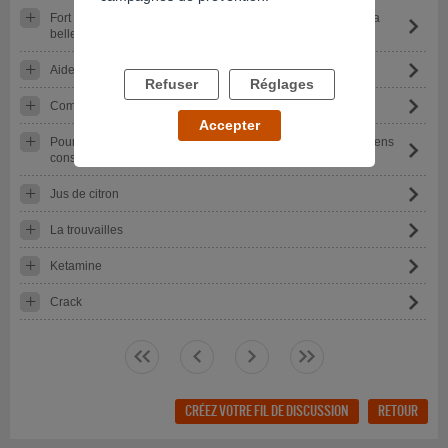
Fort soupçons de deal et de consommation de drogue de ma
belle fille
Aide conjoint qui fume du cannabis
Refuser
Réglages
Comment savoir si on fait bien pour les aider au quotidien ?
Accepter
Pourquoi il est difficile de s'intégrer dans un groupe où les gens
consomment tous alcool et cannabis
Jus de citron
La trouvailles
Ketamine
Crack
<<
<
>
>>
CRÉEZ VOTRE FIL DE DISCUSSION
RETOUR