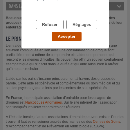
DANS LA MÊME RUBRIQUE
Beaucoup moins développés que pour les problèmes d’alcool, des
groupes d’entraide pour les usagers de drogue ou les membres de leur
Refuser
Réglages
entourage existent.
Accepter
LE PRINCIPE DE L’ENTRAIDE
L’entraide s’appuie sur le principe général que ceux qui ont connu une
situation compliquée en lien avec une consommation de drogue sont
particulièrement à même de comprendre et d’aider une personne qui
rencontre les mêmes difficultés. Ils peuvent lui offrir un soutien confraternel
et empathique qui s’inscrit dans la durée et qui aide aussi bien à arrêter
qu’à ne pas rechuter.
L’aide par les pairs s’incarne principalement à travers des groupes de
parole. Cette aide est bénévole et complémentaire du soin médical et du
soutien psychologique offerts par les centres de soin spécialisés.
En France, la principale association d’entraide pour les usagers de
drogues est
Narcotiques Anonymes
. Sur le site internet de l’association,
sont indiqués les lieux et horaires des réunions.
À l’échelle locale, d’autres associations d’entraide peuvent exister. Pour les
trouver, il faut se renseigner auprès des mairies ou des
Centres de Soins
,
d’Accompagnement et de Prévention en Addictologie (CSAPA).