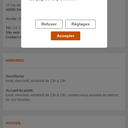
15 rue de la résistance
42000 SAINT ETIENNE
Accès :
Bus / Tramway - arrêt Hôtel de Ville - Rez-de-chaussée
Refuser
Réglages
Tél :
04 77 41 66 99
Site web :
actis42.tel/
Accepter
Contact mail :
actis42@free.fr
HORAIRES
Secrétariat
lundi, mercredi, vendredi de 13h à 19h
Accueil du public
lundi, mercredi, vendredi de 13h à 19h - rendez-vous possible en dehors
de ces horaires
ACCUEIL