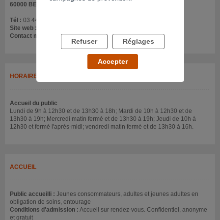
60000 BEAUVAIS
Tél :
03 44 15 32 40
Site web :
www.sato-picardie.fr
Contact mail :
fusain@sato-picardie.fr
Refuser
Réglages
Accepter
HORAIRES
Accueil du public
Lundi de 9h à 12h30 et de 13h30 à 18h; Mardi de 10h à 12h30 et de
13h30 à 19h; Mercredi matin fermé et de 13h30 à 19h; Jeudi de 10h à
12h30 et fermé l'après-midi; vendredi matin fermé et de 13h30 à 16h.
ACCUEIL
Public accueilli :
Jeunes consommateurs, adultes et jeunes adultes en
obligation de soins, entourage
Conditions d'admission :
Accueil sur rendez-vous. Confidentiel, anonyme
et gratuit