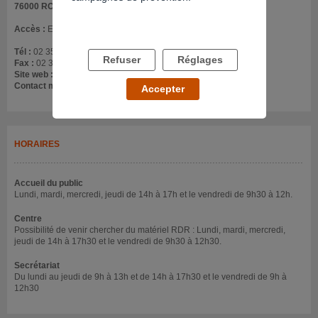
76000 ROUEN
Accès :
En centre ville
Tél :
02 35 70 41 20
Refuser
Réglages
Fax :
02 35 71 42 58
Site web :
www.laboussole.asso.fr/caarud/
Contact mail :
boutik@laboussole.asso.fr
Accepter
HORAIRES
Accueil du public
Lundi, mardi, mercredi, jeudi de 14h à 17h et le vendredi de 9h30 à 12h.
Centre
Possibilité de venir chercher du matériel RDR : Lundi, mardi, mercredi,
jeudi de 14h à 17h30 et le vendredi de 9h30 à 12h30.
Secrétariat
Du lundi au jeudi de 9h à 13h et de 14h à 17h30 et le vendredi de 9h à
12h30