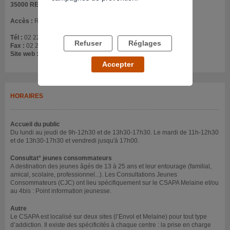
35000 RENNES
Accès :
Rez-de-chaussée Centre ville - près de la place Hoche
Tél :
02 22 51 41 40
Refuser
Réglages
Fax :
02 22 51 40 09
Site web :
www.ch-guillaumeregnier.fr
Accepter
HORAIRES
Accueil du public
Du lundi au jeudi de 9h-12h30 et de 13h30-17h30. Le mardi de 11h-12h30
et de 13h30-17h30 et vendredi jusqu'à 17h00.
Consultat° jeunes consommateurs
A destination des jeunes âgés de 13 à 25 ans et leur entourage (familial,
amical, scolaire, professionnel...). Les Consultations Jeunes
Consommateurs (CJC) ont lieu spécifiquement sur le CSAPA Melaine et/ou
au 4bis : Point information jeunesse.
Autre
Le CSAPA est localisé sur deux sites (l’Envol et Melaine) pour tout type
d’addiction. Il existe des spécificités à chaque centre : la prise en charge