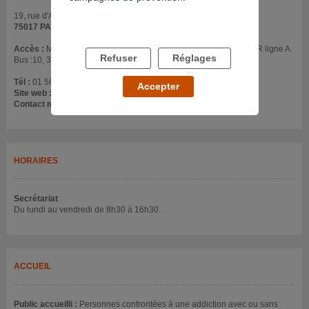
19, rue d'Armaillé Hôpital Marmottan
75017 PARIS
Accès :
Métro : Etoile ou Ternes (ligne 2), Argentine (ligne 1). RER ligne A.
Refuser
Réglages
Bus :10, 30, 31
Tél :
01 56 68 70 24
Accepter
Site web :
www.hopital-marmottan.fr
Contact mail :
secretariat.marmottan@ghu-paris.fr
HORAIRES
Secrétariat
Du lundi au vendredi de 8h30 à 16h30.
ACCUEIL
Public accueilli :
Personnes confrontées à une addiction avec ou sans