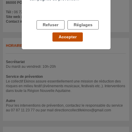
86000 POITIERS
Tél :
06 72 85 53 49
Site web :
collectifekinox86.wixsite.com/collectifekinox
Contact mail :
collectif.ekinox86@gmail.com
Refuser
Réglages
Accepter
HORAIRES
Secrétariat
Du mardi au vendredi: 10h-20h
Service de prévention
Le collectif Ekinox assure essentiellement une mission de réduction des
risques en milieu festif (évènements musicaux, festivals etc..). Interventions
dans toute la Région Nouvelle Aquitaine.
Autre
Pour les interventions de prévention, contactez le responsable du service
au 07 87 11 23 77 ou par mail directioncollectifekinox@gmail.com