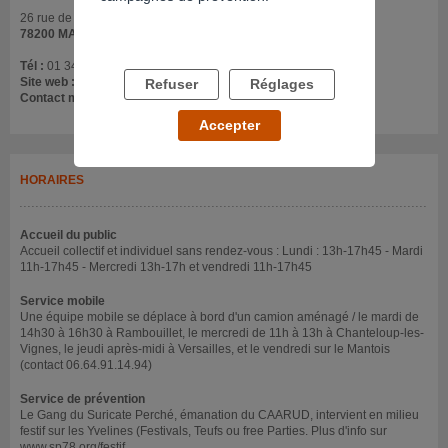
26 rue de Gassicourt
78200 MANTES LA JOLIE
Tél :
01 34 97 97 70
Site web :
www.sp78.org
Refuser
Réglages
Contact mail :
caarudsp78@gmail.com
Accepter
HORAIRES
Accueil du public
Accueil collectif et individuel sans rendez-vous : Lundi : 13h-17h45 - Mardi
11h-17h45 - Mercredi 13h-17h et vendredi 11h-17h45
Service mobile
Une équipe mobile se déplace à bord d'un camion aménagé / le mardi de
14h30 à 16h30 à Rambouillet, le mercredi de 11h à 13h à Chanteloup-les-
Vignes, le jeudi après-midi à Versailles, et le vendredi sur le Mantois
(contact 06.64.91.14.94)
Service de prévention
Le Gang du Suricate Perché, émanation du CAARUD, intervient en milieu
festif sur les Yvelines (Festivals, Teufs ou free Parties. Plus d'info sur
www.sp78.org/festif