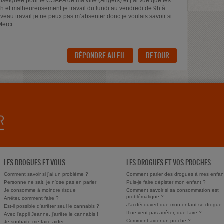
nseignée pour le CSAPA de ma ville (Angers) et j’ai vue que les
7h et malheureusement je travail du lundi au vendredi de 9h à
au travail je ne peux pas m’absenter donc je voulais savoir si
Merci
RÉPONDRE AU FIL
RETOUR
LES DROGUES ET VOUS
LES DROGUES ET VOS PROCHES
Comment savoir si j'ai un problème ?
Comment parler des drogues à mes enfan
Personne ne sait, je n'ose pas en parler
Puis-je faire dépister mon enfant ?
Je consomme à moindre risque
Comment savoir si sa consommation est
problématique ?
Arrêter, comment faire ?
J'ai découvert que mon enfant se drogue
Est-il possible d'arrêter seul le cannabis ?
Il ne veut pas arrêter, que faire ?
Avec l'appli Jeanne, j'arrête le cannabis !
Comment aider un proche ?
Je souhaite me faire aider