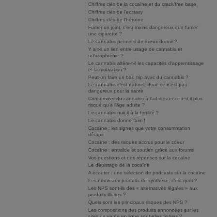
Chiffres clés de la cocaïne et du crack/free base
Chiffres clés de l'ecstasy
Chiffres clés de l'héroïne
Fumer un joint, c’est moins dangereux que fumer
une cigarette ?
Le cannabis permet-il de mieux dormir ?
Y a t-il un lien entre usage de cannabis et
schizophrénie ?
Le cannabis altère-t-il les capacités d'apprentissage
et la motivation ?
Peut-on faire un bad trip avec du cannabis ?
Le cannabis c'est naturel, donc ce n'est pas
dangereux pour la santé
Consommer du cannabis à l’adolescence est-il plus
risqué qu’à l’âge adulte ?
Le cannabis nuit-il à la fertilité ?
Le cannabis donne faim !
Cocaïne : les signes que votre consommation
dérape
Cocaïne : des risques accrus pour le coeur
Cocaïne : entraide et soutien grâce aux forums
Vos questions et nos réponses sur la cocaïne
Le dépistage de la cocaïne
A écouter : une sélection de podcasts sur la cocaïne
Les nouveaux produits de synthèse, c’est quoi ?
Les NPS sont-ils des « alternatives légales » aux
produits illicites ?
Quels sont les principaux risques des NPS ?
Les compositions des produits annoncées sur les
sites de vente en ligne sont-elles fiables ?