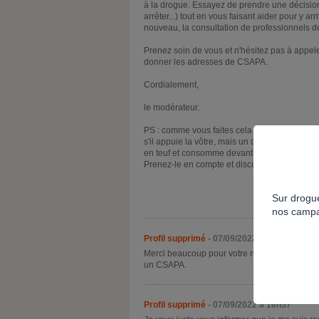
à la drogue. Essayez de prendre une décision 
arrêter...) tout en vous faisant aider pour y ar
nouveau, la consultation de professionnels d
Prenez soin de vous et n'hésitez pas à appel
donner les adresses de CSAPA.
Cordialement,
le modérateur.
PS : comme vous faites cela avec votre copai
s'il appuie la vôtre, mais un obstacle si vous 
en teuf et consomme devant vous alors que de 
Prenez-le en compte et discutez avec lui aussi 
Sur drogue
nos campa
Profil supprimé
- 07/09/2022 à 16h15
Merci beaucoup pour votre réponse complète, je
un CSAPA.
Profil supprimé
- 07/09/2022 à 16h57