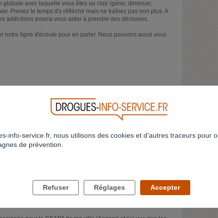
globale avec laquelle vous êtes au clair (gérer, diminuer,
river. Prenez le temps d'y réfléchir mais ne traînez pas non plus. A
es addictions pourra vous aider à prendre des décisions.
er notre ligne d'écoute pour en parler. Nous pouvons aussi vous
n cela peut être un allié si vous prenez les mêmes décisions ou
partez dans des directions différentes et que par exemple il part
votre côté vous faites des efforts pour réduire ou arrêter.
de ce qu'il voudrait faire.
s-info-service.fr, nous utilisons des cookies et d’autres traceurs pour o
gnes de prévention.
 vais réfléchir à cela et regarder si dans ma ville (Angers) il y a
Refuser
Réglages
Accepter