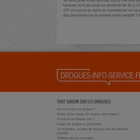
Je veux juste vous informer que je me suis re
horaires sont du lundi au vendredi de 9h à 1
17h et comme je viens de commencer un nouve
des permanences le samedi matin existait ? 
TOUT SAVOIR SUR LES DROGUES
Qu'est-ce qu'une drogue ?
Existe t-il un usage de drogue sans risque ?
Pourquoi se drogue t-on ?
Usage de drogue et grossesse
Le chemsex : la prise de drogues lors de rapports
sexuels
Chiffres clés du cannabis