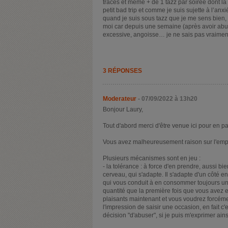
traces et même + de 1 tazz par soirée dont la 
petit bad trip et comme je suis sujette à l’anx
quand je suis sous tazz que je me sens bien, 
moi car depuis une semaine (après avoir abusé
excessive, angoisse… je ne sais pas vraimen
3 RÉPONSES
Moderateur
- 07/09/2022 à 13h20
Bonjour Laury,
Tout d'abord merci d'être venue ici pour en p
Vous avez malheureusement raison sur l'empri
Plusieurs mécanismes sont en jeu :
- la tolérance : à force d'en prendre, aussi b
cerveau, qui s'adapte. Il s'adapte d'un côté e
qui vous conduit à en consommer toujours u
quantité que la première fois que vous avez e
plaisants maintenant et vous voudrez forcém
l'impression de saisir une occasion, en fait 
décision "d'abuser", si je puis m'exprimer ains