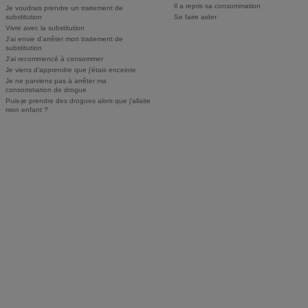
Il a repris sa consommation
Je voudrais prendre un traitement de
substitution
Se faire aider
Vivre avec la substitution
J'ai envie d'arrêter mon traitement de
substitution
J'ai recommencé à consommer
Je viens d'apprendre que j'étais enceinte
Je ne parviens pas à arrêter ma
consommation de drogue
Puis-je prendre des drogues alors que j'allaite
mon enfant ?