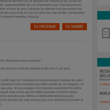
semaine dernière ou j’ai abusée sur l’excasy et où j’ai fais un
iété, hypersensibilité etc j’ai l’impression que c’est uniquement
libre et donc je sens l’emprise se refermer tout doucement sur
 des exca et de la c) je me sens mal, mal de tête, transpiration
t comment remédier à tout ça.
FIL PRÉCÉDENT
FIL SUIVANT
arler. Bienvenue dans ce forum !
se qu'est en train de prendre la MD et la C sur vous.
RETOU
DES A
Bonjour,
ien la MD que la C modifient le fonctionnement habituel de votre
n devenant moins sensible aux effets positifs de ces drogues, ce
Lorkha
n peu plus. Si vous essayez d'en prendre exactement la même
ssayé vous verrez que les effets ressentis sont bien moins
MON A
ent en prendre plus. Même si rationnellement vous avez
...
c'est les besoins de votre cerveau qui vous amènent à prendre la
Solstic
i.