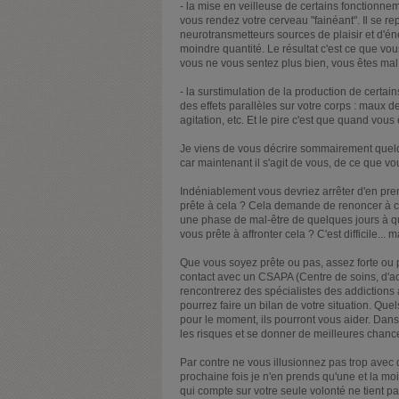
- la mise en veilleuse de certains fonctionne
vous rendez votre cerveau "fainéant". Il se r
neurotransmetteurs sources de plaisir et d'é
moindre quantité. Le résultat c'est ce que vo
vous ne vous sentez plus bien, vous êtes mal
- la surstimulation de la production de cert
des effets parallèles sur votre corps : maux d
agitation, etc. Et le pire c'est que quand v
Je viens de vous décrire sommairement quelq
car maintenant il s'agit de vous, de ce que vou
Indéniablement vous devriez arrêter d'en pren
prête à cela ? Cela demande de renoncer à ce
une phase de mal-être de quelques jours à q
vous prête à affronter cela ? C'est difficile... m
Que vous soyez prête ou pas, assez forte ou p
contact avec un CSAPA (Centre de soins, d'a
rencontrerez des spécialistes des addictions
pourrez faire un bilan de votre situation. Quel
pour le moment, ils pourront vous aider. Dans 
les risques et se donner de meilleures chances
Par contre ne vous illusionnez pas trop avec 
prochaine fois je n'en prends qu'une et la mo
qui compte sur votre seule volonté ne tient p