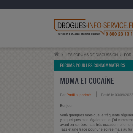
LES FORUMS DE DISCUSSION
FOR
FORUMS POUR LES CONSOMMATEURS
MDMA ET COCAÏNE
Par
Profil supprimé
Posté le 03/09/202
Bonjour,
Voilà quelques mois que je fréquente réguliè
y a quelques mois également et j’ai commenc
avant en soirées mais très occasionnellement),
Tazz et une trace pour une soirée mais au 