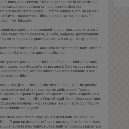
ments dans votre cerveau. En fait en prenant de la MD et de la C
epose sur ces drogues pour stimuler la production des
nergie et ne les fabrique plus lui-même comme avant, ou en bien
us décrivez : quand vous n'êtes plus sous taz ou sous cocaïne
, déprimée, fatiguée.
ains neurotransmetteurs, notamment lorsque vous abusez, a aussi
e tête, transpiration excessive, anxiété, angoisse, probablement
ous êtes en manque vous pouvez aussi avoir ce type de symptôme.
ues mécanismes en jeu. Mais cela ne raconte pas toute l'histoire
s voulez faire et de ce que vous allez faire.
dre pour ne pas aller plus loin dans l'emprise. Mais êtes-vous
s drogues, aux effets qu'elles procurent. Cela va vous imposer
uelques semaines, avec de fortes envie d'en reprendre. Etes-
ais c'est possible !!
as, ce que je vous invite à faire dès à présent c'est de prendre
ccompagnement et de prévention en addictologie). Vous y
 auxquels vous pourrez poser vos questions, avec lesquels vous
s que soient vos objectifs, même s'il s'agit de continuer pour vous
toutes les situations il y a des conseils à connaître pour réduire
 d'atteindre ses objectifs.
des "demi-mesures" du type "je vais gérer toute seule" ou "la
itié de C pour ne plus abuser" parce que ce genre de résolutions
as. En ensuite l'échec renforce votre sentiment d'impuissance face