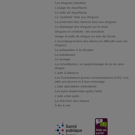
Les drogues interdites
L'usage de stupéfiants
Le trafic de stupéfiants
La "publicité" faite aux drogues
La protection des mineurs face aux drogues
Le dépistage des drogues sur la route
Drogues et conduite : les sanctions
Usage et trafic de drogue au sein de l'école
L'accompagnement des élèves en difficulté avec les
drogues
La préparation à la décision
La substitution
Le sevrage
La consolidation, un apprentissage de la vie sans
drogue
L'aide à distance
Les Consultations jeunes consommateurs (CJC), une
aide aux jeunes et à leur entourage
L'aide spécialisée ambulatoire
Les soins résidentiels après l'arrêt
L'aide entre pairs
La réduction des risques
À lire à voir