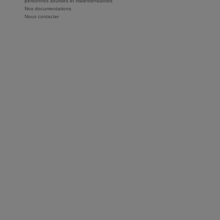
personnes sourdes et malentendantes
Nos documentations
Nous contacter