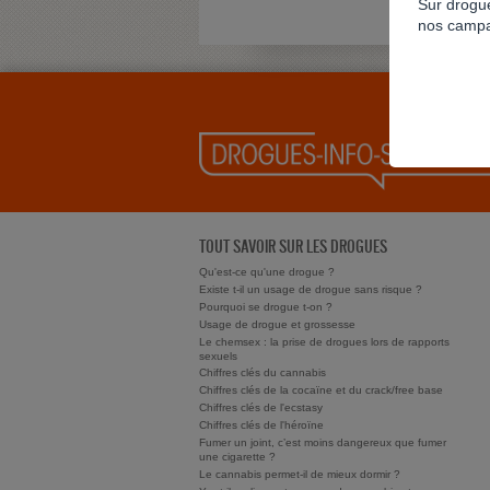
Sur drogue
nos campa
TOUT SAVOIR SUR LES DROGUES
Qu'est-ce qu'une drogue ?
Existe t-il un usage de drogue sans risque ?
Pourquoi se drogue t-on ?
Usage de drogue et grossesse
Le chemsex : la prise de drogues lors de rapports
sexuels
Chiffres clés du cannabis
Chiffres clés de la cocaïne et du crack/free base
Chiffres clés de l'ecstasy
Chiffres clés de l'héroïne
Fumer un joint, c’est moins dangereux que fumer
une cigarette ?
Le cannabis permet-il de mieux dormir ?