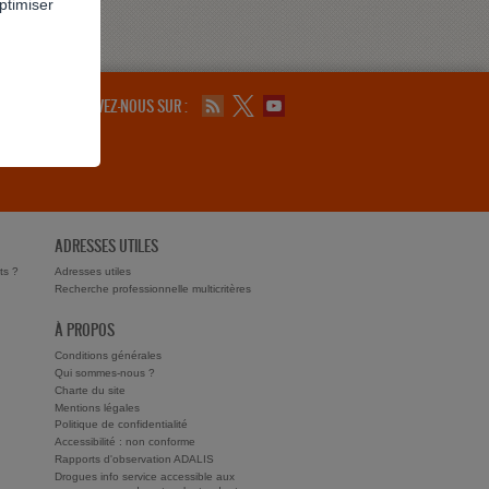
ptimiser
SUIVEZ-NOUS SUR :
ADRESSES UTILES
ts ?
Adresses utiles
Recherche professionnelle multicritères
À PROPOS
Conditions générales
Qui sommes-nous ?
Charte du site
Mentions légales
Politique de confidentialité
Accessibilité : non conforme
Rapports d'observation ADALIS
Drogues info service accessible aux