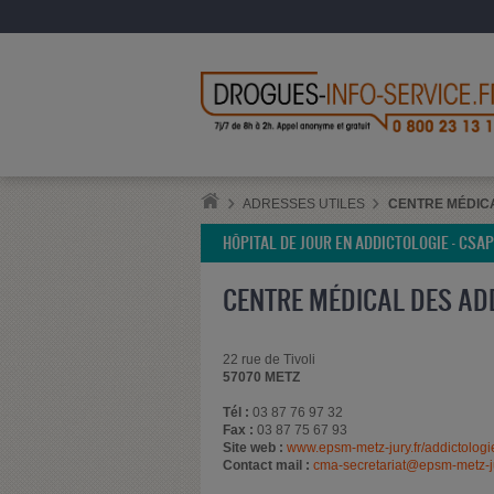
ADRESSES UTILES
CENTRE MÉDICA
HÔPITAL DE JOUR EN ADDICTOLOGIE - CSA
CENTRE MÉDICAL DES AD
22 rue de Tivoli
57070 METZ
Tél :
03 87 76 97 32
Fax :
03 87 75 67 93
Site web :
www.epsm-metz-jury.fr/addictologi
Contact mail :
cma-secretariat@epsm-metz-ju