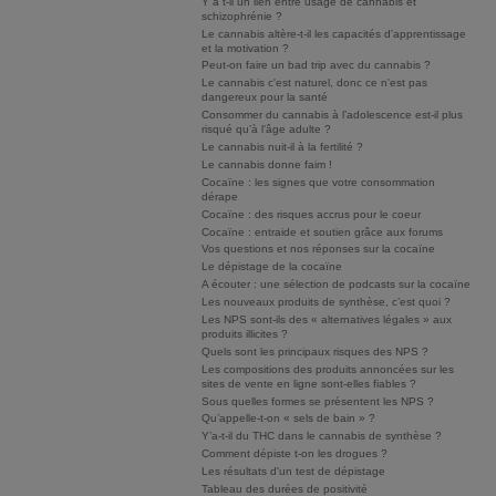
Y a t-il un lien entre usage de cannabis et
schizophrénie ?
Le cannabis altère-t-il les capacités d'apprentissage
et la motivation ?
Peut-on faire un bad trip avec du cannabis ?
Le cannabis c'est naturel, donc ce n'est pas
dangereux pour la santé
Consommer du cannabis à l’adolescence est-il plus
risqué qu’à l’âge adulte ?
Le cannabis nuit-il à la fertilité ?
Le cannabis donne faim !
Cocaïne : les signes que votre consommation
dérape
Cocaïne : des risques accrus pour le coeur
Cocaïne : entraide et soutien grâce aux forums
Vos questions et nos réponses sur la cocaïne
Le dépistage de la cocaïne
A écouter : une sélection de podcasts sur la cocaïne
Les nouveaux produits de synthèse, c’est quoi ?
Les NPS sont-ils des « alternatives légales » aux
produits illicites ?
Quels sont les principaux risques des NPS ?
Les compositions des produits annoncées sur les
sites de vente en ligne sont-elles fiables ?
Sous quelles formes se présentent les NPS ?
Qu’appelle-t-on « sels de bain » ?
Y’a-t-il du THC dans le cannabis de synthèse ?
Comment dépiste t-on les drogues ?
Les résultats d'un test de dépistage
Tableau des durées de positivité