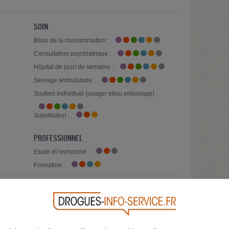
SOIN
Bilan de la consommation :
Consultation psychiatrique :
Hôpital de jour/ de semaine :
Sevrage ambulatoire :
Soutien individuel (usager et/ou entourage) :
Substitution :
PROFESSIONNEL
Etude et recherche :
Formation :
gie
Dépendance au jeu
codépendance
Autre