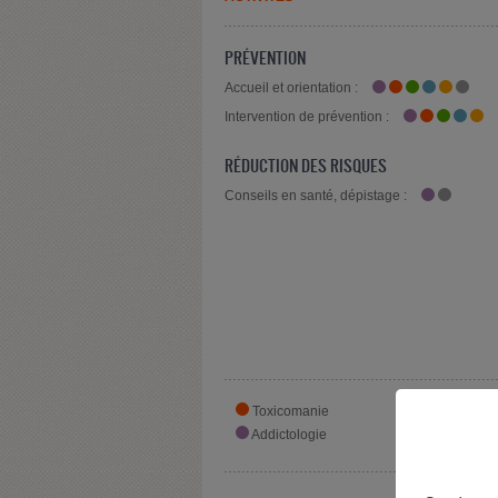
PRÉVENTION
Accueil et orientation :
Intervention de prévention :
RÉDUCTION DES RISQUES
Conseils en santé, dépistage :
Toxicomanie
Alcoolo
Addictologie
Pharma