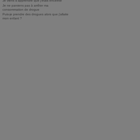
Je viens d'apprendre que j'étais enceinte
Je ne parviens pas à arrêter ma
consommation de drogue
Puis-je prendre des drogues alors que j'allaite
mon enfant ?