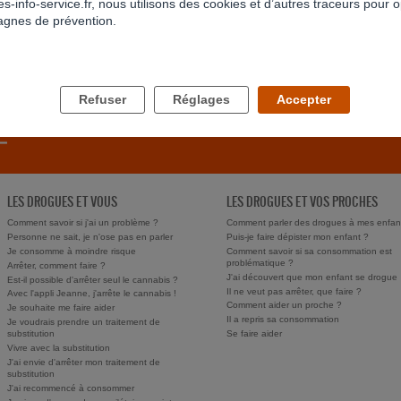
s-info-service.fr, nous utilisons des cookies et d’autres traceurs pour o
RETOUR À LA LISTE
gnes de prévention.
Refuser
Réglages
Accepter
LES DROGUES ET VOUS
LES DROGUES ET VOS PROCHES
Comment savoir si j'ai un problème ?
Comment parler des drogues à mes enfan
Personne ne sait, je n'ose pas en parler
Puis-je faire dépister mon enfant ?
Je consomme à moindre risque
Comment savoir si sa consommation est
problématique ?
Arrêter, comment faire ?
J'ai découvert que mon enfant se drogue
Est-il possible d'arrêter seul le cannabis ?
Il ne veut pas arrêter, que faire ?
Avec l'appli Jeanne, j'arrête le cannabis !
Comment aider un proche ?
Je souhaite me faire aider
Il a repris sa consommation
Je voudrais prendre un traitement de
substitution
Se faire aider
Vivre avec la substitution
J'ai envie d'arrêter mon traitement de
substitution
J'ai recommencé à consommer